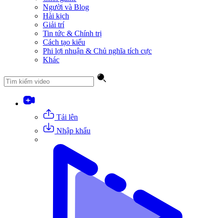
Người và Blog
Hài kịch
Giải trí
Tin tức & Chính trị
Cách tạo kiểu
Phi lợi nhuận & Chủ nghĩa tích cực
Khác
Tải lên
Nhập khẩu