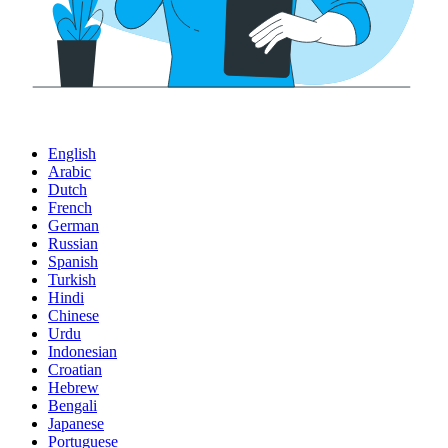
English
Arabic
Dutch
French
German
Russian
Spanish
Turkish
Hindi
Chinese
Urdu
Indonesian
Croatian
Hebrew
Bengali
Japanese
Portuguese