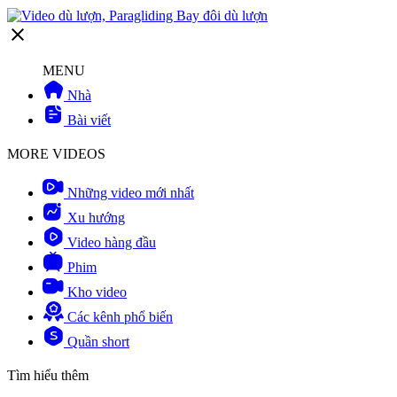
MENU
Nhà
Bài viết
MORE VIDEOS
Những video mới nhất
Xu hướng
Video hàng đầu
Phim
Kho video
Các kênh phổ biến
Quần short
Tìm hiểu thêm