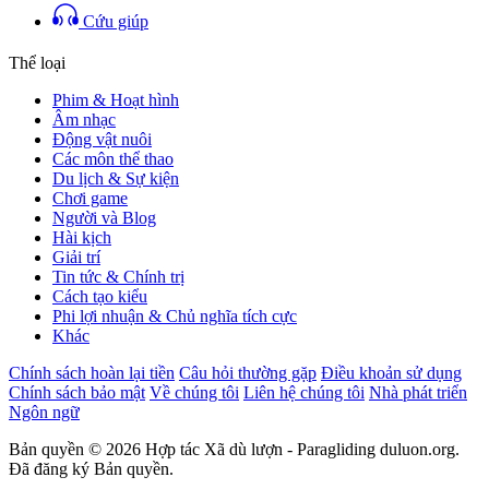
Cứu giúp
Thể loại
Phim & Hoạt hình
Âm nhạc
Động vật nuôi
Các môn thể thao
Du lịch & Sự kiện
Chơi game
Người và Blog
Hài kịch
Giải trí
Tin tức & Chính trị
Cách tạo kiểu
Phi lợi nhuận & Chủ nghĩa tích cực
Khác
Chính sách hoàn lại tiền
Câu hỏi thường gặp
Điều khoản sử dụng
Chính sách bảo mật
Về chúng tôi
Liên hệ chúng tôi
Nhà phát triển
Ngôn ngữ
Bản quyền © 2026 Hợp tác Xã dù lượn - Paragliding duluon.org.
Đã đăng ký Bản quyền.