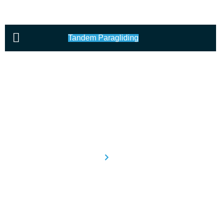
Tandem Paragliding
Blog $ Tin tức
Home
Blog