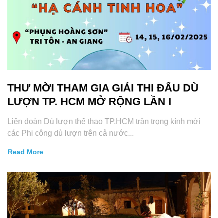
THƯ MỜI THAM GIA GIẢI THI ĐẤU DÙ
LƯỢN TP. HCM MỞ RỘNG LẦN I
Liên đoàn Dù lượn thể thao TP.HCM trân trọng kính mời
các Phi công dù lượn trên cả nước...
Read More